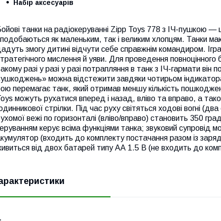
Набір аксесуарів
ойові танки на радіокеруванні Zipp Toys 778 з ІЧ-пушкою — це
подобаються як маленьким, так і великим хлопцям.
Танки маю
адуть змогу дитині відчути себе справжнім командиром. Ігр
тратегічного мислення й уяви. Для проведення повноцінного б
акому разі у разі у разі потрапляння в танк з ІЧ-гармати він
ушкоджень» можна відстежити завдяки чотирьом індикаторам
ою перемагає танк, який отримав меншу кількість пошкоджен
oys можуть рухатися вперед і назад, вліво та вправо, а та
одинникової стрілки.
Під час руху світяться ходові вогні (дв
ухомої вежі по горизонталі (вліво/вправо) становить 350 гра
еруванням керує всіма функціями танка; звуковий супровід 
акумулятор (входить до комплекту постачання разом із зар
ивиться від двох батарей типу АА 1.5 В (не входить до комп
арактеристики