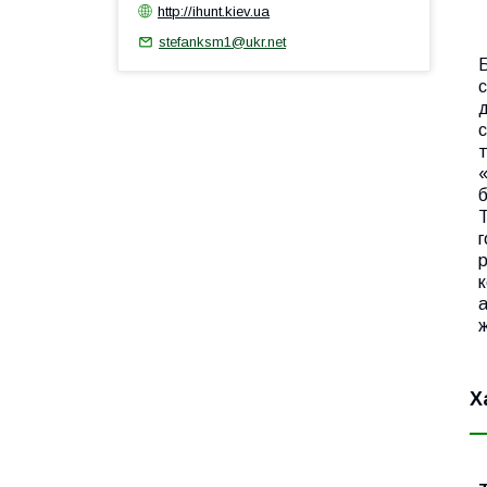
http://ihunt.kiev.ua
stefanksm1@ukr.net
Б
с
д
с
т
«
б
T
г
р
к
ж
Х