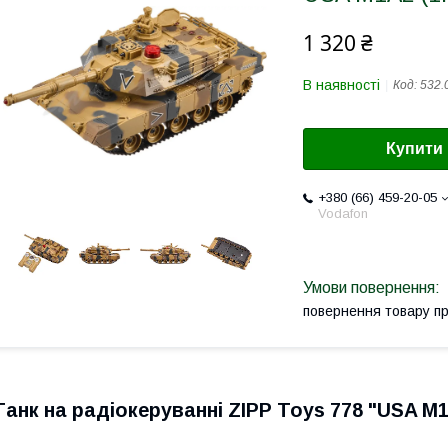
1 320 ₴
В наявності
Код:
532.
Купити
+380 (66) 459-20-05
Vodafon
повернення товару п
Танк на радіокеруванні ZIPP Toys 778 "USA M