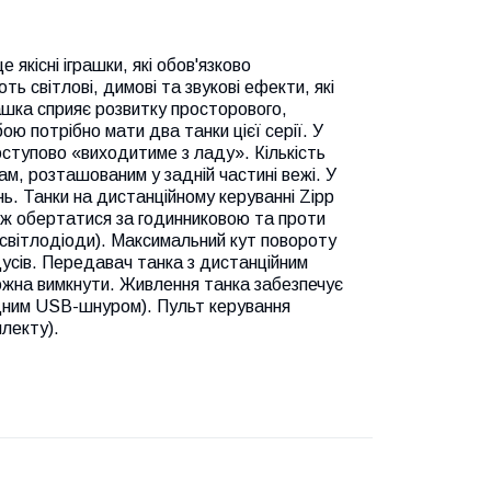
 якісні іграшки, які обов'язково
ть світлові, димові та звукові ефекти, які
ашка сприяє розвитку просторового,
ою потрібно мати два танки цієї серії. У
 поступово «виходитиме з ладу». Кількість
, розташованим у задній частині вежі. У
ь. Танки на дистанційному керуванні Zipp
кож обертатися за годинниковою та проти
а світлодіоди). Максимальний кут повороту
дусів. Передавач танка з дистанційним
можна вимкнути. Живлення танка забезпечує
ядним USB-шнуром). Пульт керування
лекту).