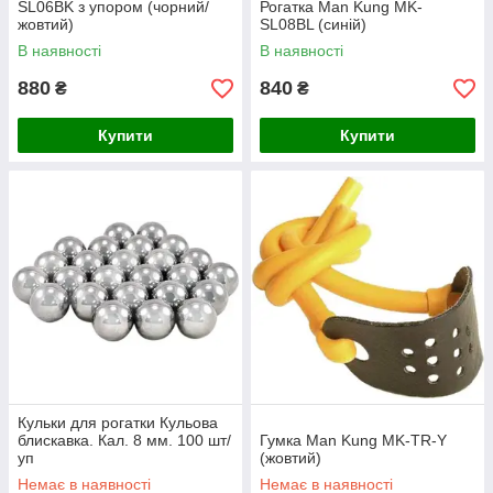
SL06BK з упором (чорний/
Рогатка Man Kung MK-
жовтий)
SL08BL (синій)
В наявності
В наявності
880
840
₴
₴
Купити
Купити
Кульки для рогатки Кульова
блискавка. Кал. 8 мм. 100 шт/
Гумка Man Kung MK-TR-Y
уп
(жовтий)
Немає в наявності
Немає в наявності