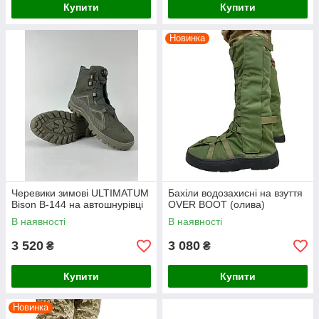
Купити
Купити
Новинка
Черевики зимові ULTIMATUM
Бахіли водозахисні на взуття
Bison B-144 на автошнурівці
OVER BOOT (олива)
В наявності
В наявності
3 520
3 080
₴
₴
Купити
Купити
Новинка