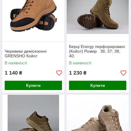
Берці Energy перфорировані
Черевики демісезонні
(Койот) Розмір 36; 37; 38;
GRENSHO Койот
40;
В наявності
В наявності
1 140
1 230
₴
₴
Купити
Купити