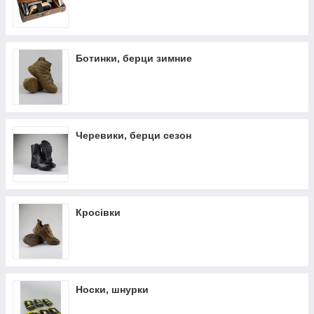
контролем і з урахуванням всіх вимог і технологій. Якість
виходить бездоганним. Представлені моделі рекомендовані
для експлуатації спецслужбами, військовими,
співробітниками поліції і т. д.
Ботинки, берци зимние
Черевики, берци сезон
Кросівки
Носки, шнурки