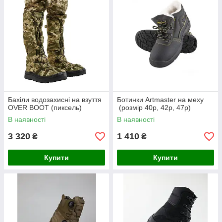
Бахіли водозахисні на взуття
Ботинки Artmaster на меху
OVER BOOT (пиксель)
(розмір 40р, 42р, 47р)
В наявності
В наявності
3 320
1 410
₴
₴
Купити
Купити