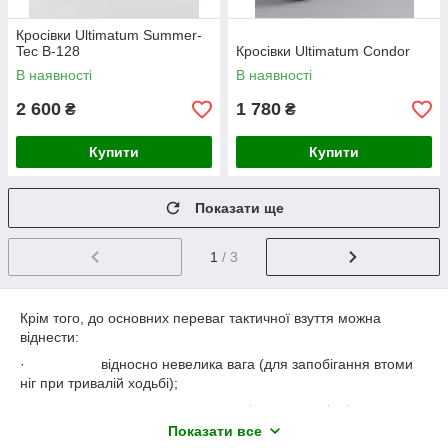
Кросівки Ultimatum Summer-
Tec B-128
Кросівки Ultimatum Condor
В наявності
В наявності
2 600
1 780
₴
₴
Купити
Купити
Показати ще
1
/ 3
Крім того, до основних переваг тактичної взуття можна
віднести:
· відносно невелика вага (для запобігання втоми
ніг при тривалій ходьбі);
· використання високоміцних матеріалів для
виробництва;
Показати все