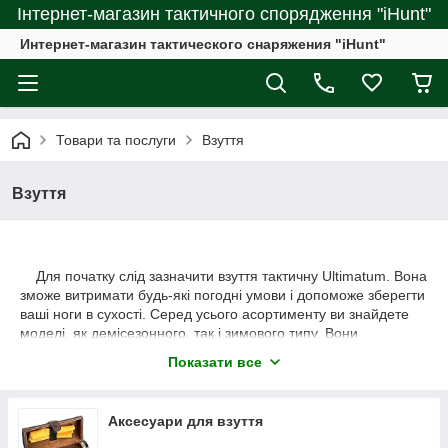
Інтернет-магазин тактичного спорядження "iHunt"
Интернет-магазин тактического снаряжения "iHunt"
Товари та послуги
Взуття
Взуття
Для початку слід зазначити взуття тактичну Ultimatum. Вона
зможе витримати будь-які погодні умови і допоможе зберегти
ваші ноги в сухості. Серед усього асортименту ви знайдете
моделі, як демісезонного, так і зимового типу. Вони
відрізняються своєю практичністю, зручністю і
Показати все
універсальністю. Дана взуття прекрасно підійде як для
туристичних заходів, так і для звичайних піших прогулянок і
щоденного носіння. Головною перевагою тактичних черевик
Аксесуари для взуття
є висока зносостійкість навіть в самих екстремальних умовах
застосування. Проводиться така взуття під суворим