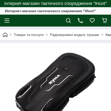
Інтернет-магазин тактичного спорядження "iHunt"
Интернет-магазин тактического снаряжения "iHunt"
Товари та послуги
Радіокеровані моделі, іграшки
Кв