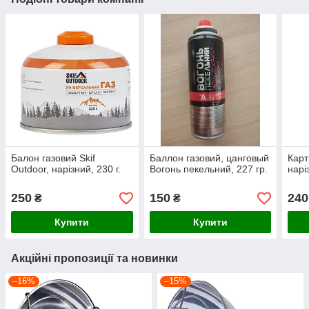
Балон газовий Skif
Баллон газовий, цанговый
Карт
Outdoor, нарізний, 230 г.
Вогонь пекельний, 227 гр.
нарі
250
150
240
₴
₴
Купити
Купити
Акційні пропозиції та новинки
–16%
–15%