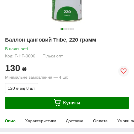
Баллон цанговий Tribe, 220 грамм
В наявності
Код: T-HF-0006
Тільки опт
130
₴
Мінімальне замовлення — 4 шт.
120 ₴
від 8 шт.
Купити
Опис
Характеристики
Доставка
Оплата
Умови п