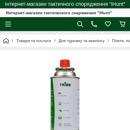
Інтернет-магазин тактичного спорядження "iHunt"
Интернет-магазин тактического снаряжения "iHunt"
Товари та послуги
Для туризму та кемпінгу
Плити, па