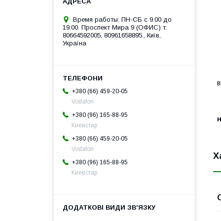
Время работы: ПН-СБ с 9.00 до
19.00. Проспект Мира 9 (ОФИС) т.
80664592005, 80961658895., Київ,
Україна
О
Ч
в
+380 (66) 459-20-05
Vodafon
+380 (96) 165-88-95
н
Киевстар
+380 (66) 459-20-05
Vodafon
Х
+380 (96) 165-88-95
Киевстар