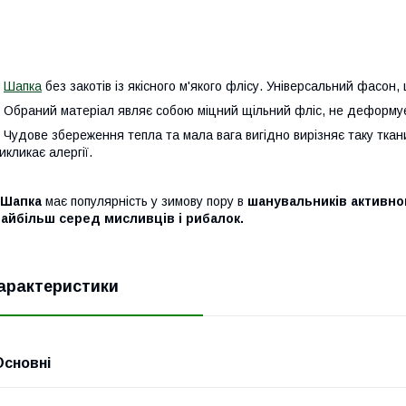
Шапка
без закотів із якісного м'якого флісу. Універсальний фасон
браний матеріал являє собою міцний щільний фліс, не деформуєт
удове збереження тепла та мала вага вигідно вирізняє таку ткани
икликає алергії.
Шапка
має популярність у зимову пору в
шанувальників активного
айбільш серед мисливців і рибалок.
арактеристики
Основні