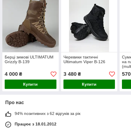
Берці зимові ULTIMATUM
Черевики тактичні
Сумк
Grizzly B-139
Ultimatum Viper B-126
на п
(mul
4 000
3 480
570
₴
₴
Купити
Купити
Про нас
94% позитивних з 62 відгуків за рік
Працює з 18.01.2012