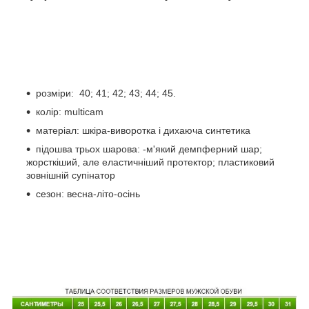
розміри: 40; 41; 42; 43; 44; 45.
колір: multicam
матеріал: шкіра-виворотка і дихаюча синтетика
підошва трьох шарова: -м'який демпферний шар;
жорсткіший, але еластичніший протектор; пластиковий
зовнішній супінатор
сезон: весна-літо-осінь