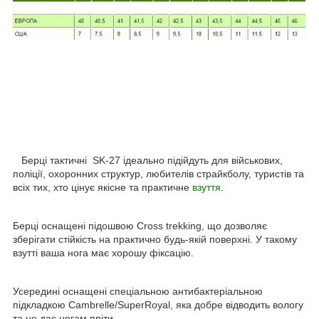
Берці тактичні SK-27 ідеально підійдуть для військових,
поліції, охоронних структур, любителів страйкболу, туристів та
всіх тих, хто цінує якісне та практичне
взуття
.
Берці оснащені підошвою Cross trekking, що дозволяє
зберігати стійкість на практично будь-якій поверхні. У такому
взутті ваша нога має хорошу фіксацію.
Усередині оснащені спеціальною антибактеріальною
підкладкою Cambrelle/SuperRoyal, яка добре відводить вологу
та не дає ногам пріти.