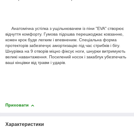
Анатомічна устілка з ущільнювачем із піни "EVA" створює
відчуття комфорту. Гумова підошва перешкоджає ковзанню,
кожен крок буде легким і впевненим. Спеціальна форма
протекторів забезпечує амортизацію під час стрибків і бігу.
Шнурівка на 9 отворів міцно фіксує ноги, шнурки витримують
великі навантаження. Посилений носок і закаблук убезпечать
ваші кінцівки від травм і ударів.
Приховати
Характеристики