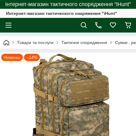
Інтернет-магазин тактичного спорядження "iHunt"
Интернет-магазин тактического снаряжения "iHunt"
Товари та послуги
Тактичне спорядження
Сумки , рю
Новинка
–14%