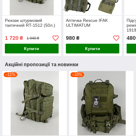
Рюкзак штурмовий
Аптечка Rescue IFAK
Підс
тактичний RT-1512 (50л.)
ULTIMATUM
рем
191
1 720
980
480
₴
₴
1 940 ₴
Купити
Купити
Акційні пропозиції та новинки
–11%
–10%