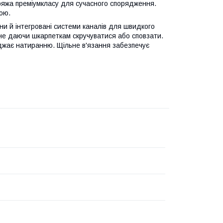
пряжа преміумкласу для сучасного спорядження.
кою.
и й інтегровані системи каналів для швидкого
, не даючи шкарпеткам скручуватися або сповзати.
джає натиранню. Щільне в'язання забезпечує