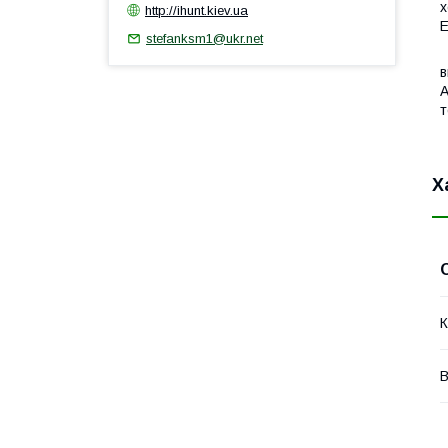
х
http://ihunt.kiev.ua
Е
stefanksm1@ukr.net
К
в
А
т
Х
К
В