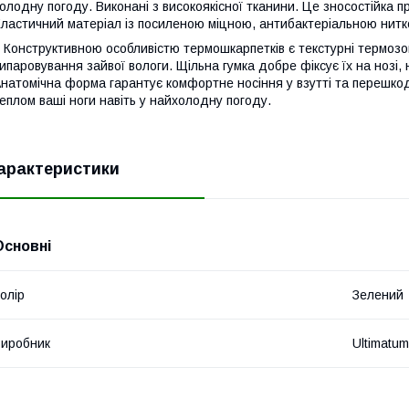
олодну погоду. Виконані з високоякісної тканини. Це зносостійка 
ластичний матеріал із посиленою міцною, антибактеріальною нит
онструктивною особливістю термошкарпетків є текстурні термозон
ипаровування зайвої вологи. Щільна гумка добре фіксує їх на нозі
натомічна форма гарантує комфортне носіння у взутті та перешко
еплом ваші ноги навіть у найхолодну погоду.
арактеристики
Основні
олір
Зелений
иробник
Ultimatum