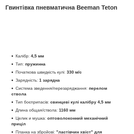
Гвинтівка пневматична Beeman Teton
Калібр:
4,5 мм
Тип:
пружинна
Початкова швидкість кулі:
330 м/с
Зарядність:
1 зарядна
Система зведення/перезаряджання:
перелом
ствола
Тип боєприпасів:
свинцеві кулі калібру 4,5 мм
Длина общая/ствола:
1160 мм
Целик и мушка:
оптоволоконний механічний
приціл
Планка на збройові:
"ластівчин хвіст" для