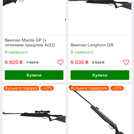
Beeman Mantis GP (з
оптичним прицілом 4х32)
Beeman Longhorn GR
В наявності
В наявності
6 820
6 030
₴
₴
7 920 ₴
6 910 ₴
Купити
Купити
Кульки в подарок
–13%
Кульки в подарунок
–10%