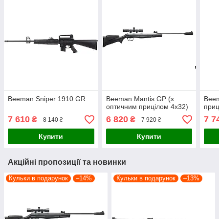
Beeman Sniper 1910 GR
Beeman Mantis GP (з
Beem
оптичним прицілом 4х32)
приц
7 610
6 820
7 7
₴
₴
8 140 ₴
7 920 ₴
Купити
Купити
Акційні пропозиції та новинки
Кульки в подарунок
–14%
Кульки в подарунок
–13%