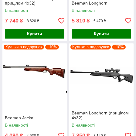
прицілом 4х32)
Beeman Longhorn
В наявності
В наявності
7 740
5 810
₴
₴
8 620 ₴
6 470 ₴
Купити
Купити
Кульки в подарунок
–10%
Кульки в подарунок
–10%
Beeman Longhorn (прицілом
Beeman Jackal
4х32)
В наявності
В наявності
4 090
7 350
₴
₴
4 530 ₴
8 140 ₴