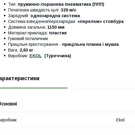
Тип:
пружинно-поршнева пневматика (ППП)
Початкова швидкість кулі:
320 м/с
Зарядний:
однозарядна система
Система взведення/перезарядки:
«перелом» стовбура
Довжина загальна:
1150 мм
Матеріал приклада:
пластик
Гумовий потиличник
Прицільні пристосування -
прицільна планка і мушка
Вага:
2,63 кг
Виробник:
EKOL
(Туреччина)
арактеристики
Основні
иробник
Ekol