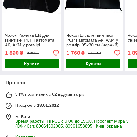
Чохол Ракетка Elit для
Чохол Elit для гвинтівки
Чохо
гвинтівки PCP і автомата
PCP і автомата АК, АКМ у
Унів
АК, АКМ у розмірі
розмірі 95х30 см (чорний)
87*40*15 см (чорний)
1 890
1 760
1 8
₴
₴
2 200 ₴
2 020 ₴
Купити
Купити
Про нас
94% позитивних з 62 відгуків за рік
Працює з 18.01.2012
м. Київ
Время работы: ПН-СБ с 9.00 до 19.00. Проспект Мира 9
(ОФИС) т. 80664592005, 80961658895., Київ, Україна