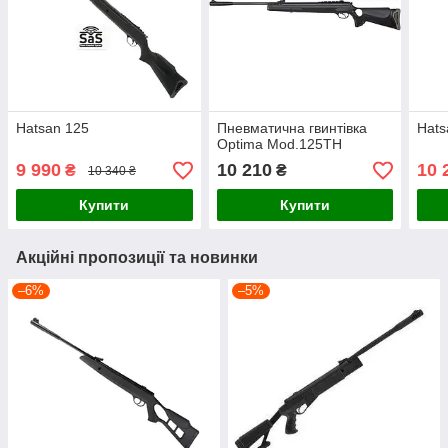
Hatsan 125
Пневматична гвинтівка
Hats
Optima Mod.125TH
9 990
10 210
10 
₴
₴
10 340 ₴
Купити
Купити
Акційні пропозиції та новинки
–6%
–5%