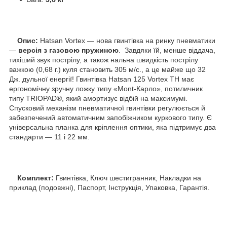
Опис:
Hatsan Vortex — нова гвинтівка на ринку пневматики
—
версія з газовою пружиною
. Завдяки їй, менше віддача,
тихіший звук пострілу, а також нальна швидкість пострілу
важкою (0,68 г.) куля становить 305 м/с., а це майже що 32
Дж. дульної енергії! Гвинтівка Hatsan 125 Vortex TH має
ергономічну зручну ложку типу «Моnt-Карло», потиличник
типу TRIOPAD®, який амортизує відбій на максимумі.
Спусковий механізм пневматичної гвинтівки регулюється й
забезпечений автоматичним запобіжником куркового типу. Є
універсальна планка для кріплення оптики, яка підтримує два
стандарти — 11 і 22 мм.
Комплект:
Гвинтівка, Ключ шестигранник, Накладки на
приклад (подовжні), Паспорт, Інструкція, Упаковка, Гарантія.