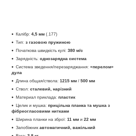
Калібр:
4,5 мм
(.177)
Тип:
з газовою пружиною
Початкова швидкість кулі:
380 м/с
Зарядність:
однозарядна система
Система зведення/перезаряджання:
«перелом»
дула
Длина общая/ствола:
1215 мм
/
500 мм
Ствол:
сталевий, нарізний
Материал приклада:
пластик
Целик и мушка:
прицільна планка та мушка з
фібреогласовими нитками
Ширина планки на зброї:
11 мм
и
22 мм
Запобіжник
автоматичний, важільний
Вага:
3,8 кг