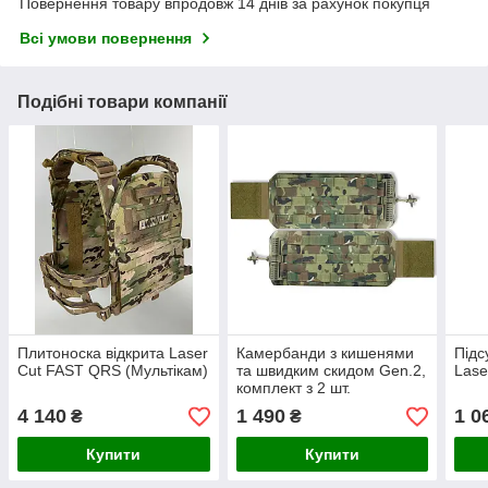
Повернення товару впродовж 14 днів за рахунок покупця
Всі умови повернення
Подібні товари компанії
Плитоноска відкрита Laser
Камербанди з кишенями
Підс
Cut FAST QRS (Мультікам)
та швидким скидом Gen.2,
Lase
комплект з 2 шт.
4 140
1 490
1 0
₴
₴
Купити
Купити