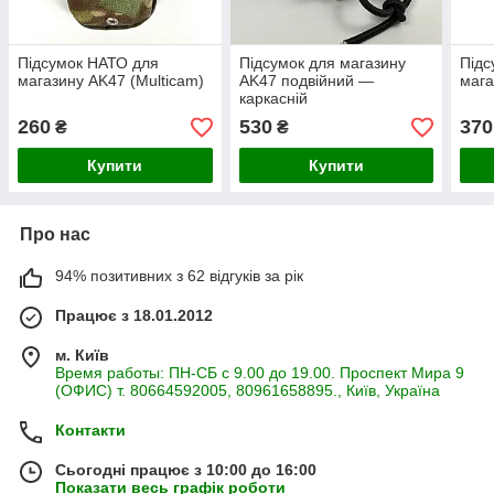
Підсумок НАТО для
Підсумок для магазину
Підс
магазину АK47 (Multicam)
АK47 подвійний —
мага
каркасній
260
530
370
₴
₴
Купити
Купити
Про нас
94% позитивних з 62 відгуків за рік
Працює з 18.01.2012
м. Київ
Время работы: ПН-СБ с 9.00 до 19.00. Проспект Мира 9
(ОФИС) т. 80664592005, 80961658895., Київ, Україна
Контакти
Сьогодні працює з 10:00 до 16:00
Показати весь графік роботи