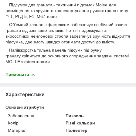
Підсумок для гранати - тактичний підсумок Molee для
розміщення та зручного транспортування ручних гранат типу
Ф-1, РГД-5, F1, М67 тощо.
Об'ємний клапан з фастексом забезпечує всебічний захист
гранати від зовнішніх впливів. Петля-подовжувач зі
зносостійкої нейлонової стропа забезпечує зручність відкриття
підсумка, дає змогу швидко отримати доступ до вмісту.
Напівжорстка тильна панель підсумк під ручну
гранату кріпиться до основного спорядження завдяки системі
MOLLE з фіксаторами.
Приховати
Характеристики
Основні атрибути
Забарвлення
Пиксель
Колір
Різні кольори
Матеріал
Поліестер