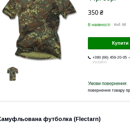
350 ₴
В наявності
Код:
98
Купити
+380 (66) 459-20-05
Vodafon
повернення товару п
Камуфльована футболка (Flectarn)