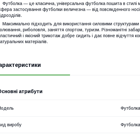
утболка — це класична, універсальна футболка пошита в стилі міл
фера застосування футболки величезна — від повсякденного носі
ідрозділів.
аксимально підходить для використання силовими структурами т
олювання, риболовля, заняття спортом, туризм. Різноманітні забар
ластичний і якісний трикотаж добре сидить і дає повне відчуття 
атуральних матеріалів.
арактеристики
Основні атрибути
Модель
Футболк
ид виробу
Футболк