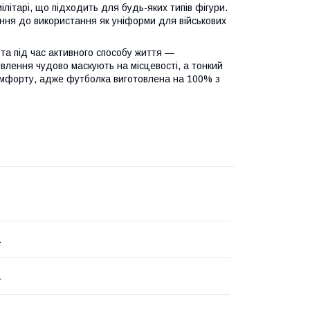
ітарі, що підходить для будь-яких типів фігури.
ння до використання як уніформи для військових
а під час активного способу життя —
влення чудово маскують на місцевості, а тонкий
комфорту, адже футболка виготовлена на 100% з
а
а