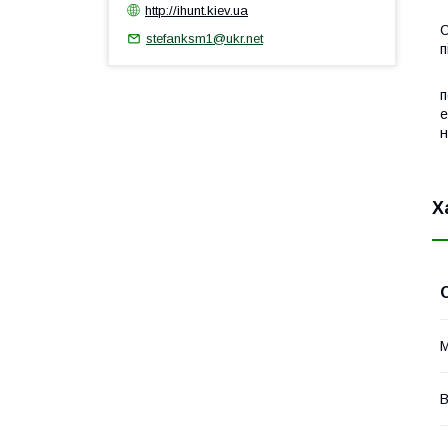
http://ihunt.kiev.ua
Ф
С
stefanksm1@ukr.net
п
М
п
е
н
Х
В