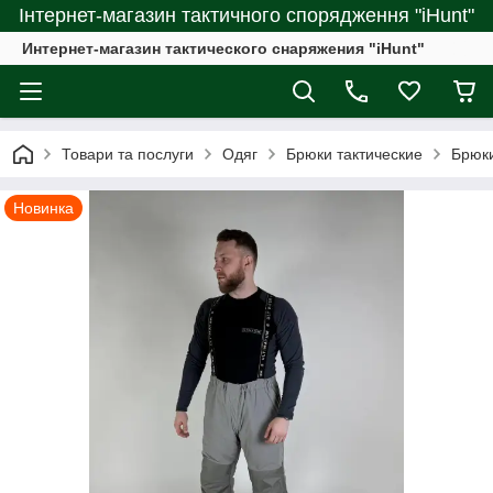
Інтернет-магазин тактичного спорядження "iHunt"
Интернет-магазин тактического снаряжения "iHunt"
Товари та послуги
Одяг
Брюки тактические
Брюки
Новинка