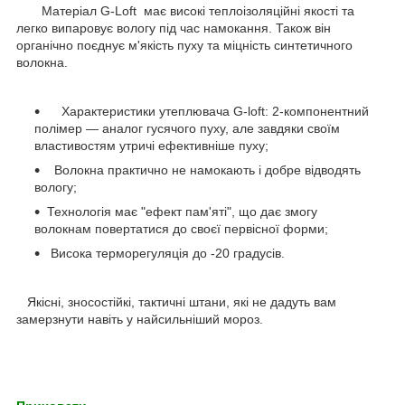
Матеріал G-Loft має високі теплоізоляційні якості та
легко випаровує вологу під час намокання. Також він
органічно поєднує м'якість пуху та міцність синтетичного
волокна.
Характеристики утеплювача G-loft: 2-компонентний
полімер — аналог гусячого пуху, але завдяки своїм
властивостям утричі ефективніше пуху;
Волокна практично не намокають і добре відводять
вологу;
Технологія має "ефект пам'яті", що дає змогу
волокнам повертатися до своєї первісної форми;
Висока терморегуляція до -20 градусів.
Якісні, зносостійкі, тактичні штани, які не дадуть вам
замерзнути навіть у найсильніший мороз.