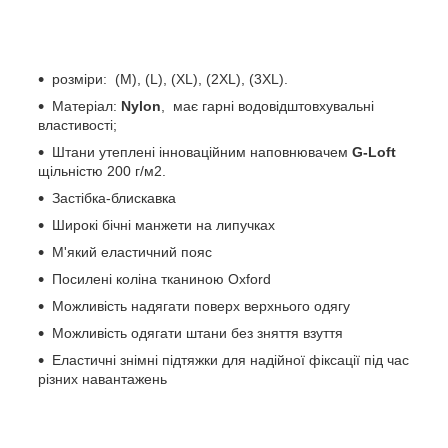
розміри: (M), (L), (XL), (2XL), (3XL).
Матеріал:
Nylon
, має гарні водовідштовхувальні
властивості;
Штани утеплені інноваційним наповнювачем
G-Loft
щільністю 200 г/м2.
Застібка-блискавка
Широкі бічні манжети на липучках
М'який еластичний пояс
Посилені коліна тканиною Oxford
Можливість надягати поверх верхнього одягу
Можливість одягати штани без зняття взуття
Еластичні знімні підтяжки для надійної фіксації під час
різних навантажень