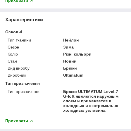
Приховати
Характеристики
Основні
Тип тканини
Нейлон
Сезон
Зима
Колір
Різні кольори
Стан
Новий
Вид виробу
Брюки
Виробник
Ultimatum
Тип призначення
Тип призначення
Брюки ULTIMATUM Level-7
G-loft являются наружным
слоем и применяется в
холодных и экстремально
холодных условиях.
Приховати