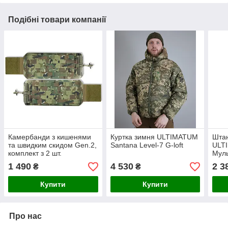
Подібні товари компанії
Камербанди з кишенями
Куртка зимня ULTIMATUM
Штан
та швидким скидом Gen.2,
Santana Level-7 G-loft
ULT
комплект з 2 шт.
Муль
1 490
4 530
2 3
₴
₴
Купити
Купити
Про нас