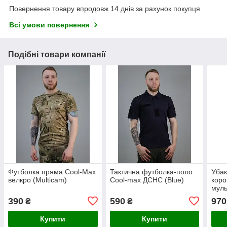
Повернення товару впродовж 14 днів за рахунок покупця
Всі умови повернення
Подібні товари компанії
Футболка пряма Cool-Max
Тактична футболка-поло
Убак
велкро (Multiсam)
Cool-max ДСНС (Blue)
коро
муль
390
590
970
₴
₴
Купити
Купити