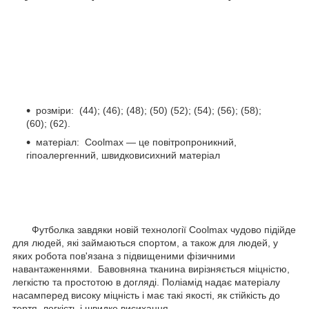
розміри: (44); (46); (48); (50) (52); (54); (56); (58);
(60); (62).
матеріал: Coolmax — це повітропроникний,
гіпоалергенний, швидковисихний матеріал
Футболка завдяки новій технології Coolmax чудово підійде
для людей, які займаються спортом, а також для людей, у
яких робота пов'язана з підвищеними фізичними
навантаженнями. Бавовняна тканина вирізняється міцністю,
легкістю та простотою в догляді. Поліамід надає матеріалу
насамперед високу міцність і має такі якості, як стійкість до
тертя, легкість і швидке висихання.