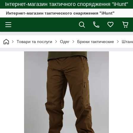
Інтернет-магазин тактичного спорядження "iHunt"
Интернет-магазин тактического снаряжения "iHunt"
Товари та послуги
Одяг
Брюки тактические
Штан