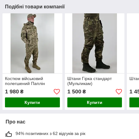
Подібні товари компанії
Костюм військовий
Штани Гірка стандарт
Шта
полегшений Паплін
(Мультикам)
1 980
1 500
1 4
₴
₴
Купити
Купити
Про нас
94% позитивних з 62 відгуків за рік