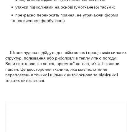
утяжки під колінами на основі гумотканевої тасьми;
прекрасно переносять прання, не утрачаючи форми
та насиченості фарбування
Штани чудово підійдуть для військових і працівників силових
структур, полювання або риболовлі в теплу літню погоду.
Вони виготовлені з легкої, приємної до тіла, м'якої тканини
паплін. Це двостороння тканина, яка має полотняне
переплетення тонких і щільних ниток основи та рідкісних і
товстих ниток ззовні.