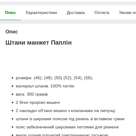
Опис
Характеристики
Доставка
Оплата
Умови п
Опис
Штани манжет Паплін
розміри: (46); (48); (50) (52); (54); (56);
матеріал штанів: 100% татлін
вага: 300 грамів
2 бічні прорізні кишені
2 накладні об'ємні кишені з клапанами на липучці
штани із широким поясом під ремінь зі вставкою гумки
пояс забезпечений широкими петлями для ременя
внизу штанів підшитий гумотканиною тасьмою