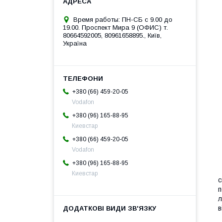
Время работы: ПН-СБ с 9.00 до
19.00. Проспект Мира 9 (ОФИС) т.
80664592005, 80961658895., Київ,
Україна
+380 (66) 459-20-05
Vodafon
+380 (96) 165-88-95
Киевстар
+380 (66) 459-20-05
Vodafon
+380 (96) 165-88-95
М
Киевстар
с
п
л
в