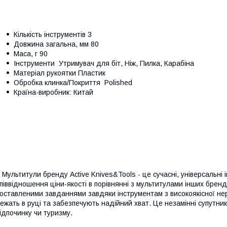
Кількість інструментів 3
Довжина загальна, мм 80
Маса, г 90
Інструменти Утримувач для біт, Ніж, Пилка, Карабіна
Матеріал рукоятки Пластик
Обробка клинка/Покриття Polished
Країна-виробник: Китай
ультитули бренду Active Knives&Tools - це сучасні, універсальні і
піввідношення ціни-якості в порівнянні з мультитулами інших брен
оставленими завданнями завдяки інструментам з високоякісної нержа
ежать в руці та забезпечують надійний хват. Це незамінні супутники
ідпочинку чи туризму.