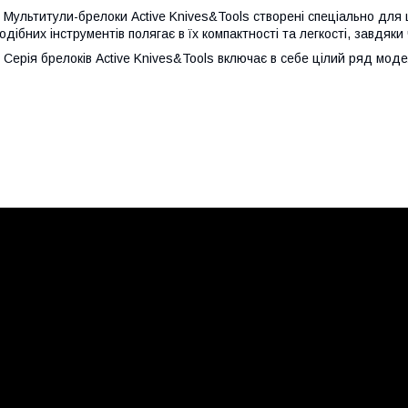
ультитули-брелоки Active Knives&Tools створені спеціально для
одібних інструментів полягає в їх компактності та легкості, завдяк
ерія брелоків Active Knives&Tools включає в себе цілий ряд моде