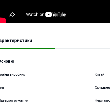
арактеристики
Основні
раїна виробник
Китай
ип
Складан
атеріал рукоятки
Нержавію