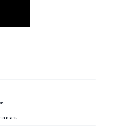
ий
ча сталь