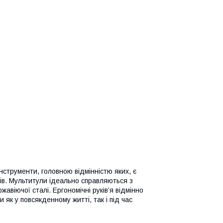
нструменти, головною відмінністю яких, є
дів. Мультитули ідеально справляються з
віючої сталі. Ергономічні руків’я відмінно
 як у повсякденному житті, так і під час