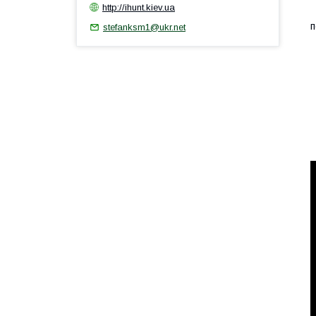
http://ihunt.kiev.ua
М
п
stefanksm1@ukr.net
С