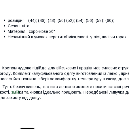
розміри: (44); (46); (48); (50) (52); (54); (56); (58); (60);
Сезон: літо
Матеріал: сорочкове хб"
Незамінний в умовах перетятої місцевості, у лісі, полі чи горах.
остюм чудово підійде для військових і працівників силових струк
огоду. Комплект камуфльованого одягу виготовлений із легкої, приєм
носостійка тканина, зберігає комфортну температуру в спеку, дає 
ут є безліч кишень, тож ви з легкістю зможете носити всі свої речі
кості,
змій
ки та кнопки ідеально працюють. Передбачені липучки д
ля захисту від дощу.