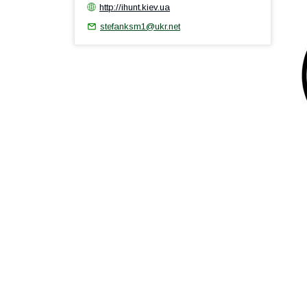
http://ihunt.kiev.ua
stefanksm1@ukr.net