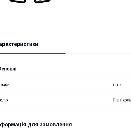
арактеристики
Основні
Сезон
Літо
олір
Різні кол
нформація для замовлення