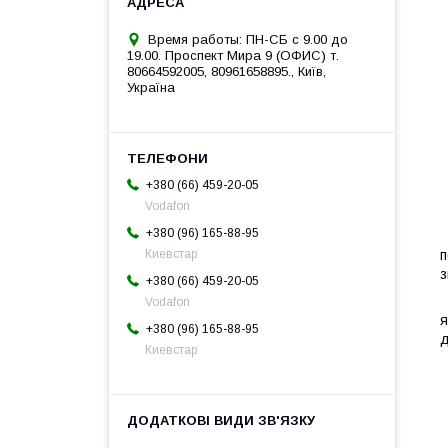
Время работы: ПН-СБ с 9.00 до
19.00. Проспект Мира 9 (ОФИС) т.
80664592005, 80961658895., Київ,
Україна
+380 (66) 459-20-05
Vodafon
+380 (96) 165-88-95
К
п
Киевстар
з
+380 (66) 459-20-05
Т
Vodafon
я
+380 (96) 165-88-95
д
Киевстар