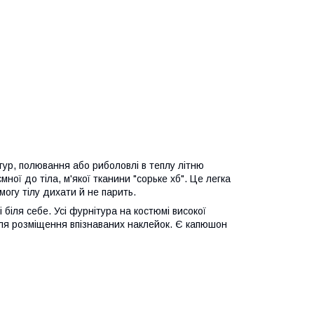
тур, полювання або риболовлі в теплу літню
ної до тіла, м'якої тканини "сорьке хб". Це легка
змогу тілу дихати й не парить.
 біля себе. Усі фурнітура на костюмі високої
ля розміщення впізнаваних наклейок. Є капюшон