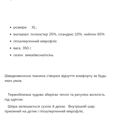
розміри: XL;
матеріал: полиэстер 25%, спандекс 10%, нейлон 65%
гіпоалергенний мікрофліс
вага: 350 г.
сезон: зима/весна/осінь
Швидковисихна тканина створює відчуття комфорту за будь-
яких умов.
Термобілизна чудово зберігає тепло та регулює вологість
під одягом.
Шкіра залишається сухою й дихає. Внутрішній шар:
приємний на дотик і гіпоалергенний мікрофліс.