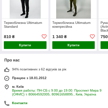
Термобілизна Ultimatum
Термобілизна Ultimatum
Рука
Standard
компресійна
(Act
Blac
810
1 340
750
₴
₴
Купити
Купити
Про нас
94% позитивних з 62 відгуків за рік
Працює з 18.01.2012
м. Київ
Время работы: ПН-СБ с 9.00 до 19.00. Проспект Мира 9
(ОФИС) т. 80664592005, 80961658895., Київ, Україна
Контакти