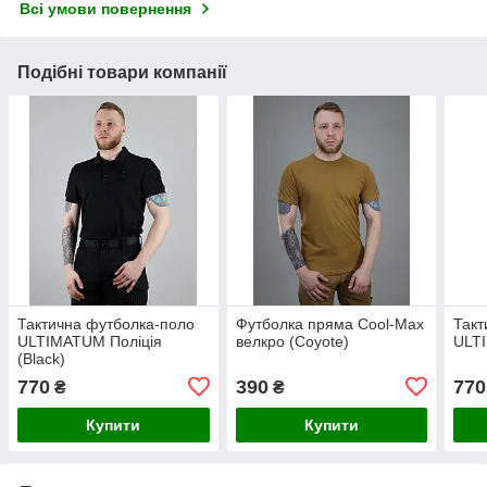
Всі умови повернення
Подібні товари компанії
Тактична футболка-поло
Футболка пряма Cool-Max
Такт
ULTIMATUM Поліція
велкро (Сoyote)
ULT
(Black)
770
390
770
₴
₴
Купити
Купити