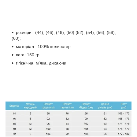
розміри: (44); (46); (48); (50) (52); (54); (56); (58);
(60);
матеріал: 100% полиэстер.
вага: 150 гр
гігієнічна, м'яка, дихаючи