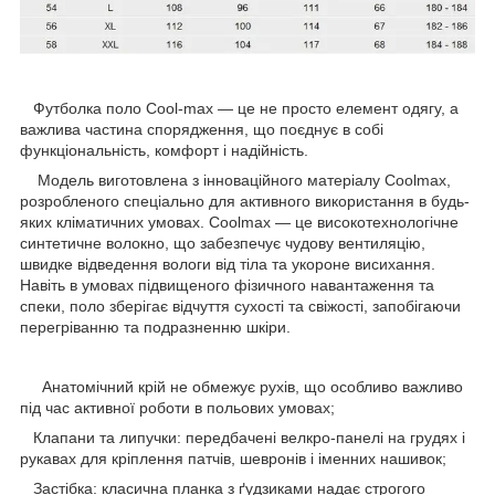
Футболка поло Cool-max — це не просто елемент одягу, а
важлива частина спорядження, що поєднує в собі
функціональність, комфорт і надійність.
Модель виготовлена з інноваційного матеріалу Coolmax,
розробленого спеціально для активного використання в будь-
яких кліматичних умовах. Coolmax — це високотехнологічне
синтетичне волокно, що забезпечує чудову вентиляцію,
швидке відведення вологи від тіла та укороне висихання.
Навіть в умовах підвищеного фізичного навантаження та
спеки, поло зберігає відчуття сухості та свіжості, запобігаючи
перегріванню та подразненню шкіри.
Анатомічний крій не обмежує рухів, що особливо важливо
під час активної роботи в польових умовах;
Клапани та липучки: передбачені велкро-панелі на грудях і
рукавах для кріплення патчів, шевронів і іменних нашивок;
Застібка: класична планка з ґудзиками надає строгого