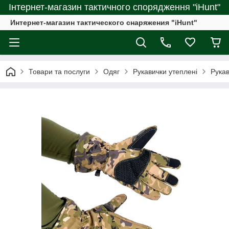
Інтернет-магазин тактичного спорядження "iHunt"
Интернет-магазин тактического снаряжения "iHunt"
Товари та послуги
Одяг
Рукавички утеплені
Рукав