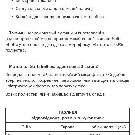
Мембранна тканина.
Стягувальна гумка для фіксації на руці.
Карабін для зчеплення рукавичок між собою.
Тактичні непромокальні рукавички виготовлені з
водонепроникної мікропористої мембранної тканини Soft
Shell з утепленою підкладкою з мікрофлісу. Матеріал 100%
поліестер.
Матеріал Softshell складається з 3 шарів:
Всередині: приємний на дотик м'який мікрофліс, який добре
зберігає тепло; Посредине: мембрана, яка захищає від опадів
і підтримує комфортну температуру тіла;
Зовні: поліестер, який захищає від вітру та опадів.
Таблиця
відповідності розмірів рукавичок
США
Европа
об'єм долоні (см)