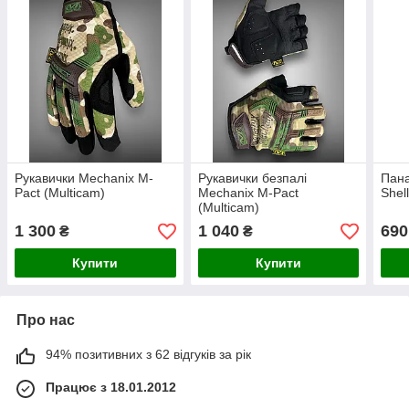
Рукавички Mechanix M-
Рукавички безпалі
Пана
Pact (Multicam)
Mechanix M-Pact
Shel
(Multicam)
1 300
1 040
690
₴
₴
Купити
Купити
Про нас
94% позитивних з 62 відгуків за рік
Працює з 18.01.2012