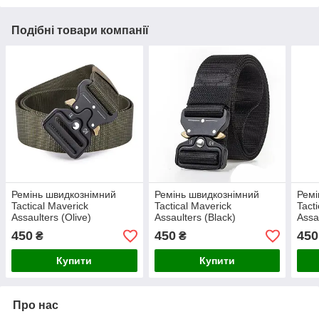
Подібні товари компанії
Ремінь швидкознімний
Ремінь швидкознімний
Ремі
Tactical Maverick
Tactical Maverick
Tact
Assaulters (Olive)
Assaulters (Black)
Assa
450
450
450
₴
₴
Купити
Купити
Про нас