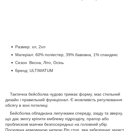
Размер: хл, 2хл
Матеріал: 60% поліестер, 39% бавовна, 1% спандекс
Сезон: Весна, Літо, Осінь
Бренд: ULTIMATUM
Тактична бейсболка чудово тримає форму, має стильний
дизайн і правильний функціонал. Є можливість регулювання
обсягу в зоні потилиці.
Бейсболка обладнана липучками спереду, ззаду та зверху,
що дає змогу кріпити емблему підрозділу, прапор або
проблискові маячки безпосередньо на головний убір.
Посилена армованою ниткою Ріп стоп, яка забезпечує захист