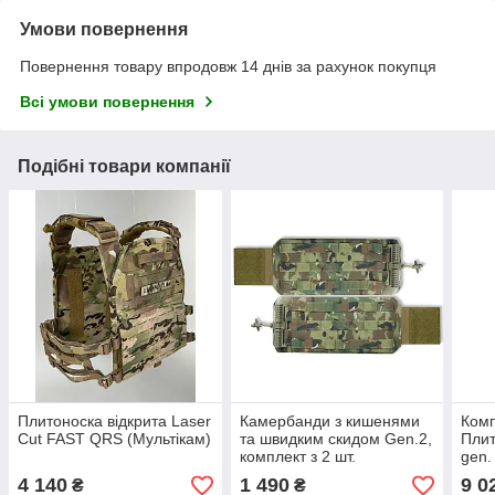
Умови повернення
Повернення товару впродовж 14 днів за рахунок покупця
Всі умови повернення
Подібні товари компанії
Плитоноска відкрита Laser
Камербанди з кишенями
Комп
Cut FAST QRS (Мультікам)
та швидким скидом Gen.2,
Плит
комплект з 2 шт.
gen.
(Mul
4 140
1 490
9 0
₴
₴