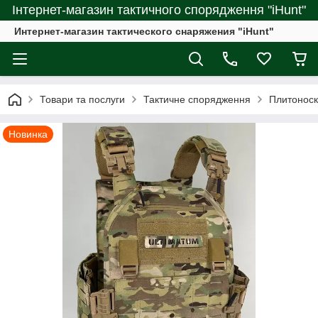
Інтернет-магазин тактичного спорядження "iHunt"
Интернет-магазин тактического снаряжения "iHunt"
Товари та послуги
Тактичне спорядження
Плитоноск
Новинка