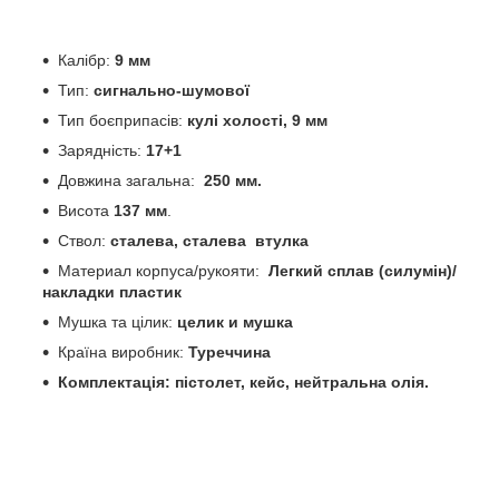
Калібр:
9 мм
Тип:
сигнально-шумової
Тип боєприпасів:
кулі холості, 9 мм
Зарядність:
17+1
Довжина загальна:
250 мм.
Висота
137 мм
.
Ствол:
сталева, сталева втулка
Материал корпуса/рукояти:
Легкий сплав (силумін)/
накладки пластик
Мушка та цілик:
целик и мушка​
Країна виробник:
Туреччина
Комплектація: пістолет, кейс, нейтральна олія.