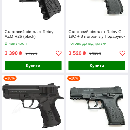
Стартовий пістолет Retay
Стартовий пістолет Retay G
AZM R26 (black)
19C + 8 патронів у Подарунок
В наявності
Готово до відправки
3 390
3 520
₴
₴
3 780 ₴
3 920 ₴
Купити
Купити
–10%
–10%