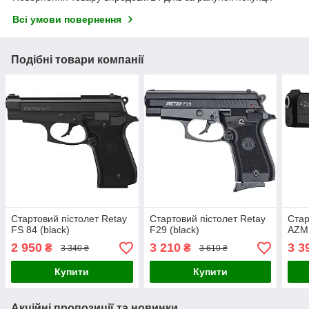
Всі умови повернення
Подібні товари компанії
Стартовий пістолет Retay
Стартовий пістолет Retay
Стар
FS 84 (black)
F29 (black)
AZM 
2 950
3 210
3 3
₴
₴
3 340 ₴
3 610 ₴
Купити
Купити
Акційні пропозиції та новинки