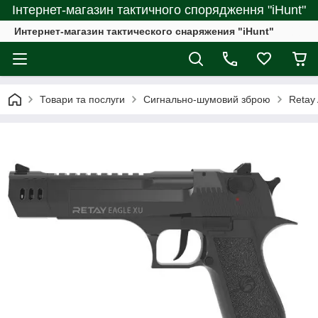
Інтернет-магазин тактичного спорядження "iHunt"
Интернет-магазин тактического снаряжения "iHunt"
Товари та послуги
Сигнально-шумовий зброю
Retay