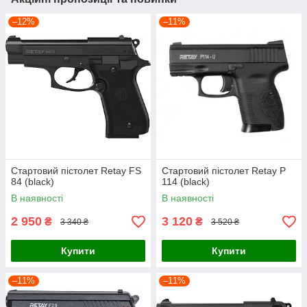
–12%
–11%
Стартовий пістолет Retay FS
Стартовий пістолет Retay P
84 (black)
114 (black)
В наявності
В наявності
2 950
3 120
₴
₴
3 340 ₴
3 520 ₴
Купити
Купити
–11%
–11%