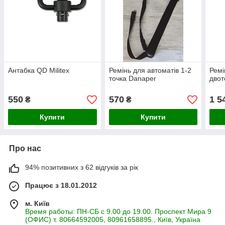
Антабка QD Militex
Ремінь для автоматів 1-2
Ремі
точка Danaper
двот
550
570
1 5
₴
₴
Купити
Купити
Про нас
94% позитивних з 62 відгуків за рік
Працює з 18.01.2012
м. Київ
Время работы: ПН-СБ с 9.00 до 19.00. Проспект Мира 9
(ОФИС) т. 80664592005, 80961658895., Київ, Україна