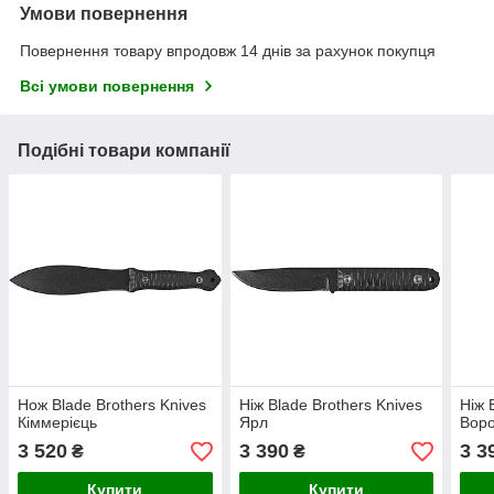
Умови повернення
Повернення товару впродовж 14 днів за рахунок покупця
Всі умови повернення
Подібні товари компанії
Нож Blade Brothers Knives
Ніж Blade Brothers Knives
Ніж 
Кіммерієць
Ярл
Вор
3 520
3 390
3 3
₴
₴
Купити
Купити