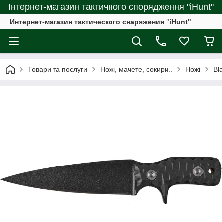
Інтернет-магазин тактичного спорядження "iHunt"
Интернет-магазин тактического снаряжения "iHunt"
Товари та послуги
Ножі, мачете, сокири..
Ножі
Bl