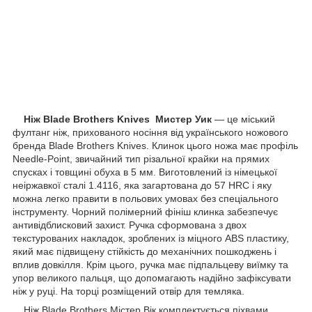
Ніж Blade Brothers Knives Мистер Уик
— це міський
фултанг ніж, прихованого носіння від українського ножового
бренда Blade Brothers Knives. Клинок цього ножа має профіль
Needle-Point, звичайний тип різальної крайки на прямих
спусках і товщині обуха в 5 мм. Виготовлений із німецької
неіржавкої сталі 1.4116, яка загартована до 57 HRC і яку
можна легко правити в польових умовах без спеціального
інструменту. Чорний полімерний фініш клинка забезпечує
антивідблисковий захист. Ручка сформована з двох
текстурованих накладок, зроблених із міцного ABS пластику,
який має підвищену стійкість до механічних пошкоджень і
вплив довкілля. Крім цього, ручка має підпальцеву виїмку та
упор великого пальця, що допомагають надійно зафіксувати
ніж у руці. На торці розміщений отвір для темляка.
Ніж Blade Brothers Містер Вік комплектується піхвами,