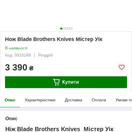
Нож Blade Brothers Knives Містер Уік
В наявності
Код: 3910168
Роздріб
3 390
₴
Купити
Опис
Характеристики
Доставка
Оплата
Умови п
Опис
Ніж Blade Brothers Knives Містер Уік