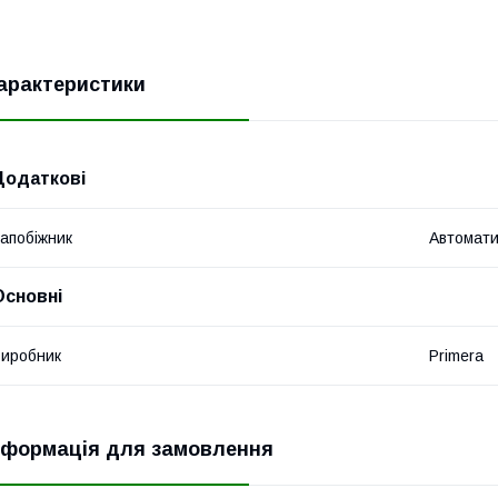
арактеристики
Додаткові
апобіжник
Автомат
Основні
иробник
Primera
нформація для замовлення