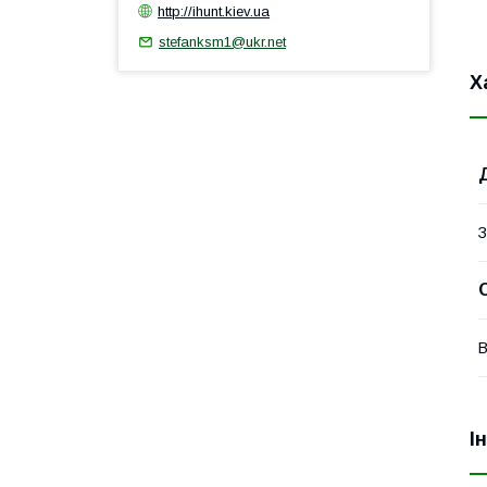
http://ihunt.kiev.ua
stefanksm1@ukr.net
Х
З
В
І