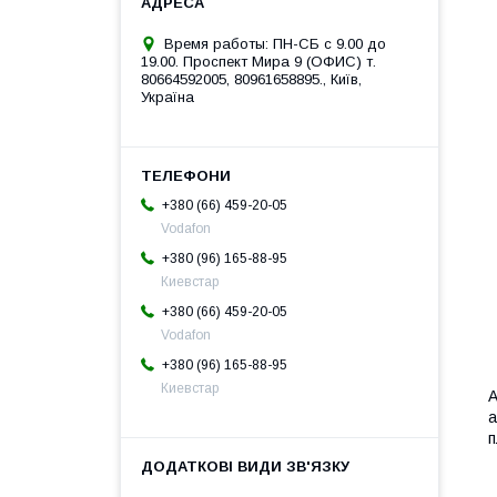
Время работы: ПН-СБ с 9.00 до
19.00. Проспект Мира 9 (ОФИС) т.
80664592005, 80961658895., Київ,
Україна
+380 (66) 459-20-05
Vodafon
+380 (96) 165-88-95
Киевстар
+380 (66) 459-20-05
Vodafon
+380 (96) 165-88-95
П
Киевстар
A
а
п