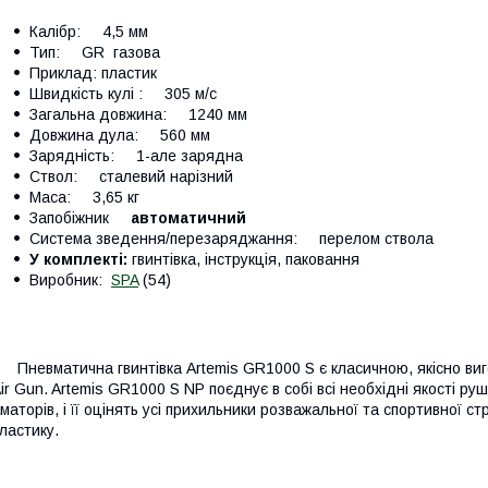
Калібр: 4,5 мм
Тип: GR газова
Приклад: пластик
Швидкість кулі : 305 м/с
Загальна довжина: 1240 мм
Довжина дула: 560 мм
Зарядність: 1-але зарядна
Ствол: сталевий нарізний
Маса: 3,65 кг
Запобіжник
автоматичний
Система зведення/перезаряджання: перелом ствола
У комплекті:
гвинтівка, інструкція, паковання
Виробник:
SPA
(54)
невматична гвинтівка Artemis GR1000 S є класичною, якісно виг
ir Gun. Artemis GR1000 S NP поєднує в собі всі необхідні якості ру
маторів, і її оцінять усі прихильники розважальної та спортивної стр
ластику.