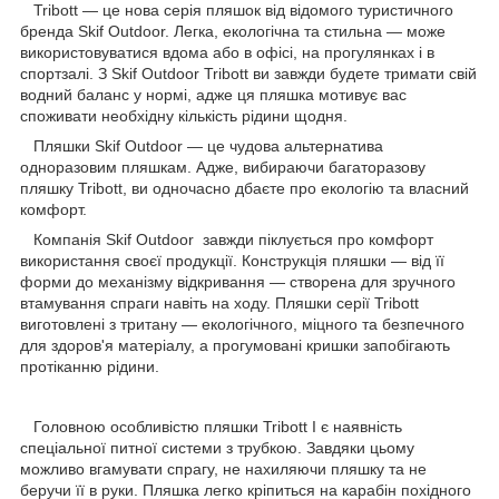
Tribott — це нова серія пляшок від відомого туристичного
бренда Skif Outdoor. Легка, екологічна та стильна — може
використовуватися вдома або в офісі, на прогулянках і в
спортзалі. З Skif Outdoor Tribott ви завжди будете тримати свій
водний баланс у нормі, адже ця пляшка мотивує вас
споживати необхідну кількість рідини щодня.
Пляшки Skif Outdoor — це чудова альтернатива
одноразовим пляшкам. Адже, вибираючи багаторазову
пляшку Tribott, ви одночасно дбаєте про екологію та власний
комфорт.
Компанія Skif Outdoor завжди піклується про комфорт
використання своєї продукції. Конструкція пляшки — від її
форми до механізму відкривання — створена для зручного
втамування спраги навіть на ходу. Пляшки серії Tribott
виготовлені з тритану — екологічного, міцного та безпечного
для здоров'я матеріалу, а прогумовані кришки запобігають
протіканню рідини.
Головною особливістю пляшки Tribott I є наявність
спеціальної питної системи з трубкою. Завдяки цьому
можливо вгамувати спрагу, не нахиляючи пляшку та не
беручи її в руки. Пляшка легко кріпиться на карабін похідного