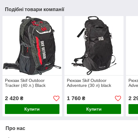
Подібні товари компанії
Рюкзак Skif Outdoor
Рюкзак Skif Outdoor
Рюкз
Tracker (40 л.) Black
Adventure (30 л) black
Adve
2 420
1 760
2 2
₴
₴
Купити
Купити
Про нас