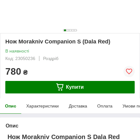
Нож Morakniv Companion S (Dala Red)
В наявності
Код: 23050236
Роздріб
780
₴
Купити
Опис
Характеристики
Доставка
Оплата
Умови п
Опис
Нож Morakniv Companion S Dala Red