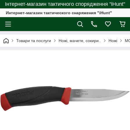
Інтернет-магазин тактичного спорядження "iHunt"
Интернет-магазин тактического снаряжения "iHunt"
Товари та послуги
Ножі, мачете, сокири..
Ножі
M