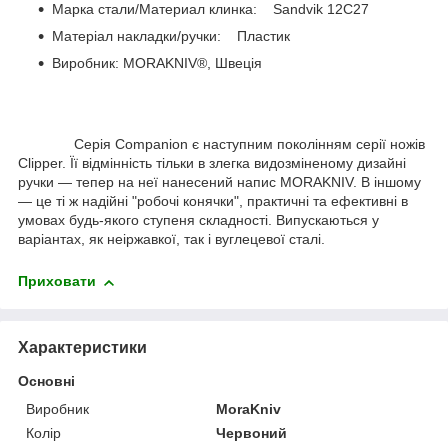
Марка стали/Материал клинка: Sandvik 12C27
Матеріал накладки/ручки: Пластик
Виробник: MORAKNIV®, Швеція
Серія Companion є наступним поколінням серії ножів
Clipper. Її відмінність тільки в злегка видозміненому дизайні
ручки — тепер на неї нанесений напис MORAKNIV. В іншому
— це ті ж надійні "робочі конячки", практичні та ефективні в
умовах будь-якого ступеня складності. Випускаються у
варіантах, як неіржавкої, так і вуглецевої сталі.
Приховати
Характеристики
Основні
Виробник
MoraKniv
Колір
Червоний