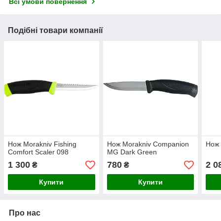
Всі умови повернення
Подібні товари компанії
Нож Morakniv Fishing
Нож Morakniv Companion
Нож 
Comfort Scaler 098
MG Dark Green
1 300
780
2 0
₴
₴
Купити
Купити
Про нас