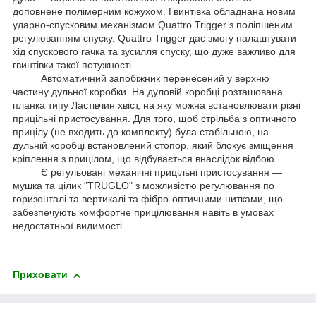
доповнене полімерним кожухом. Гвинтівка обладнана новим
ударно-спусковим механізмом Quattro Trigger з поліпшеним
регулюванням спуску. Quattro Trigger дає змогу налаштувати
хід спускового гачка та зусилля спуску, що дуже важливо для
гвинтівки такої потужності.
Автоматичний запобіжник перенесений у верхню
частину дульної коробки. На дуловій коробці розташована
планка типу Ластівчин хвіст, на яку можна встановлювати різні
прицільні пристосування. Для того, щоб стрільба з оптичного
прицілу (не входить до комплекту) була стабільною, на
дульній коробці встановлений стопор, який блокує зміщення
кріплення з прицілом, що відбувається внаслідок відбою.
Є регульовані механічні прицільні пристосування —
мушка та цілик "TRUGLO" з можливістю регулювання по
горизонталі та вертикалі та фібро-оптичними нитками, що
забезпечують комфортне прицілювання навіть в умовах
недостатньої видимості.
Приховати