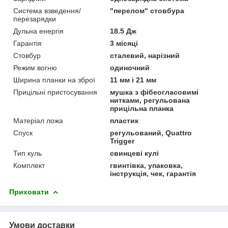
Система взведення/
"перелом" стовбура
перезарядки
Дульна енергія
18.5 Дж
Гарантія
3 місяці
Стовбур
сталевий, нарізний
Режим вогню
одиночний
Ширина планки на зброї
11 мм і 21 мм
Прицільні пристосування
мушка з фібеогласовимі
нитками, регульована
прицільна планка
Матеріал ложа
пластик
Спуск
регульований, Quattro
Trigger
Тип куль
свинцеві кулі
Комплект
гвинтівка, упаковка,
інструкція, чек, гарантія
Приховати
Умови доставки