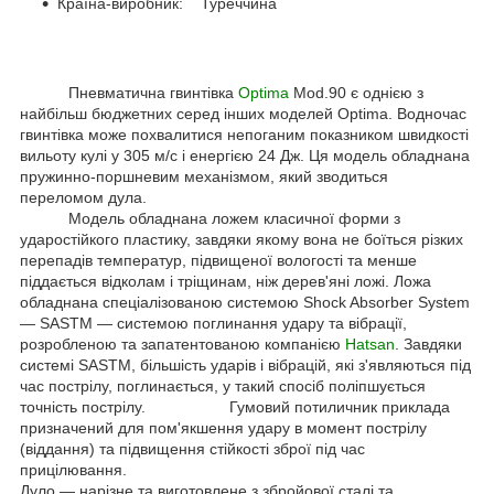
Країна-виробник: Туреччина
Пневматична гвинтівка
Optima
Mod.90 є однією з
найбільш бюджетних серед інших моделей Optima. Водночас
гвинтівка може похвалитися непоганим показником швидкості
вильоту кулі у 305 м/с і енергією 24 Дж. Ця модель обладнана
пружинно-поршневим механізмом, який зводиться
переломом дула.
Модель обладнана ложем класичної форми з
ударостійкого пластику, завдяки якому вона не боїться різких
перепадів температур, підвищеної вологості та менше
піддається відколам і тріщинам, ніж дерев'яні ложі. Ложа
обладнана спеціалізованою системою Shock Absorber System
— SASTM — системою поглинання удару та вібрації,
розробленою та запатентованою компанією
Hatsan
. Завдяки
системі SASTM, більшість ударів і вібрацій, які з'являються під
час пострілу, поглинається, у такий спосіб поліпшується
точність пострілу. Гумовий потиличник приклада
призначений для пом'якшення удару в момент пострілу
(віддання) та підвищення стійкості зброї під час
прицілювання.
Дуло — нарізне та виготовлене з збройової сталі та