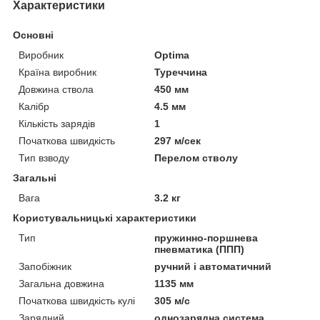
Характеристики
Основні
Виробник
Optima
Країна виробник
Туреччина
Довжина ствола
450 мм
Калібр
4.5 мм
Кількість зарядів
1
Початкова швидкість
297 м/сек
Тип взводу
Перелом стволу
Загальні
Вага
3.2 кг
Користувальницькі характеристики
Тип
пружинно-поршнева
пневматика (ППП)
Запобіжник
ручний і автоматичний
Загальна довжина
1135 мм
Початкова швидкість кулі
305 м/с
Зарядний
однозарядна система