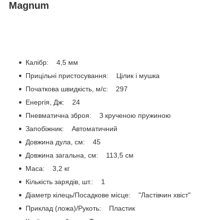
Magnum
Калібр: 4,5 мм
Прицільні пристосування: Цілик і мушка
Початкова швидкість, м/с: 297
Енергія, Дж: 24
Пневматична зброя: З крученою пружиною
Запобіжник: Автоматичний
Довжина дула, см: 45
Довжина загальна, см: 113,5 см
Маса: 3,2 кг
Кількість зарядів, шт.: 1
Діаметр кілець/Посадкове місце: "Ластівчин хвіст"
Приклад (ложа)/Рукоть: Пластик