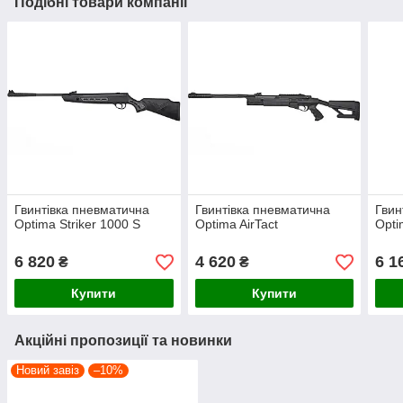
Подібні товари компанії
Гвинтівка пневматична
Гвинтівка пневматична
Гвин
Optima Striker 1000 S
Optima AirTact
Opti
6 820
4 620
6 1
₴
₴
Купити
Купити
Акційні пропозиції та новинки
Новий завіз
–10%