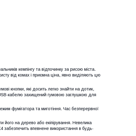
льників кемпінгу та відпочинку за рисою міста.
исту від комах і приємна ціна, явно виділяють цю
мові кнопки, які досить легко знайти на дотик,
ю USB-кабелю захищений гумовою заглушкою для
ежим фумігатора та миготіння. Час безперервної
ти його на дерево або екіпірування. Невелика
PX4 забезпечить впевнене використання в будь-