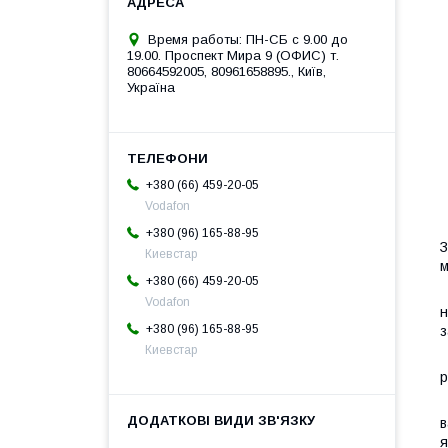
Время работы: ПН-СБ с 9.00 до
19.00. Проспект Мира 9 (ОФИС) т.
80664592005, 80961658895., Київ,
Україна
+380 (66) 459-20-05
Vodafon
Л
+380 (96) 165-88-95
З
Киевстар
м
+380 (66) 459-20-05
К
Vodafon
н
+380 (96) 165-88-95
з
Киевстар
М
р
Л
в
я