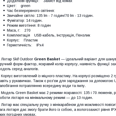
Додаткові функції: Захист від комах
Цвет: green
Час безперервного світіння:
Звичайне світло: 135 lm - 7 годин/70 lm - 13 годин.
Фумігатор: 14 годин.
Режим миготіння: 8 годин
Маса, г: 270
Комплектація USB-кабель, Інструкція, Пензлик
Корпус: Пластик
Герметичність: IPx4
іхтар Skif Outdoor
Green Basket
— ідеальний варіант для шанува
ручний форм-фактор, яскравий колір корпусу, наявність функції зах
одель серед аналогів.
орпус виготовлений із міцного пластику. На корпусі розміщено 2 гу
авіть у рукавичках. Також є роз'єм для заряджання за допомого
апобігання потраплянню всередину води та пилу.
одель Green Basket має 2 режими яскравості: 135 і 70 люменів, р
оботи ліхтаря на мінімальному режимі — до 13 годин.
іхтар має спеціальну ручку з мінікарабіном для можливості повіси
ага ліхтаря дає змогу брати його із собою, а вологозахист рівня I
ких погодних умовах.