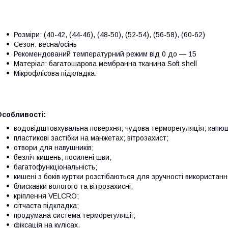
Розміри: (40-42, (44-46), (48-50), (52-54), (56-58), (60-62)
Сезон: весна/осінь
Рекомендований температурний режим від 0 до — 15
Матеріал: багатошарова мембранна тканина Soft shell
Мікрофлісова підкладка.
Особливості:
водовідштовхувальна поверхня; чудова терморегуляція; капюшо
пластикові застібки на манжетах; вітрозахист;
отвори для навушників;
безліч кишень; посилені шви;
багатофункціональність;
кишені з боків куртки розстібаються для зручності використанн
блискавки вологого та вітрозахисні;
кріплення VELCRO;
сітчаста підкладка;
продумана система терморегуляції;
фіксація на кулісах.