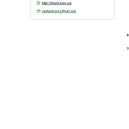
http://ihunt.kiev.ua
stefanksm1@ukr.net
Т
в
У
з