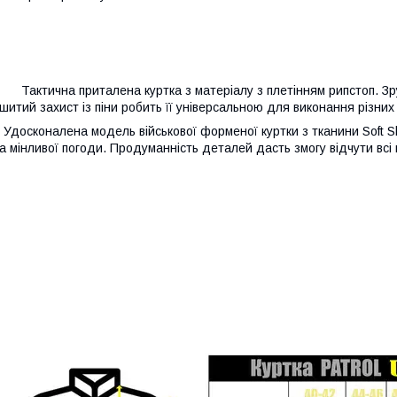
актична приталена куртка з матеріалу з плетінням рипстоп. Зручн
шитий захист із піни робить її універсальною для виконання різних
досконалена модель військової форменої куртки з тканини Soft She
а мінливої погоди. Продуманність деталей дасть змогу відчути всі