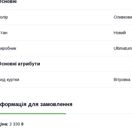
Основні
олір
Оливков
Стан
Новий
иробник
Ultimatum
Основні атрибути
ид куртки
Вітровка
нформація для замовлення
іна:
2 330 ₴