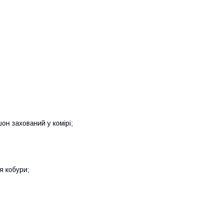
н захований у комірі;
я кобури;