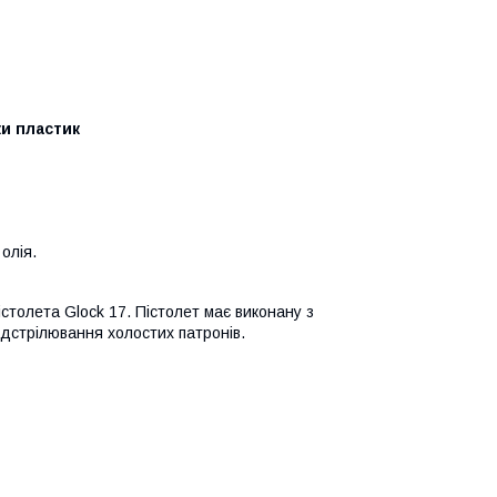
ки пластик
олія.
столета Glock 17. Пістолет має виконану з
ідстрілювання холостих патронів.