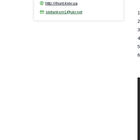
http://ihunt.kiev.ua
stefanksm1@ukr.net
1
3
4
5
6