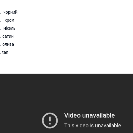
. чорний
2. хром
. нікель
. сатин
. олива
. tan