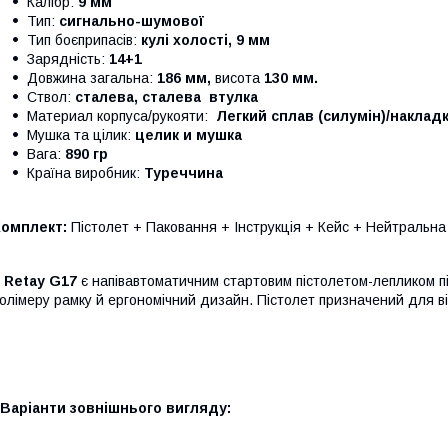
Калібр:
9 мм
Тип:
сигнально-шумової
Тип боєприпасів:
кулі холості, 9 мм
Зарядність:
14+1
Довжина загальна:
186 мм,
висота
130 мм.
Ствол:
сталева, сталева втулка
Материал корпуса/рукояти:
Легкий сплав (силумін)/наклад
Мушка та цілик:
целик и мушка​
Вага:
890 гр
Країна виробник:
Туреччина
Комплект:
Пістолет + Паковання + Інструкція + Кейс + Нейтральна 
Retay G17
є напівавтоматичним стартовим пістолетом-лепликом пі
олімеру рамку й ергономічний дизайн. Пістолет призначений для в
Варіанти зовнішнього вигляду: