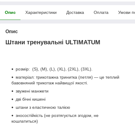
Опис
Характеристики
Доставка
Оплата
Умови п
Опис
Штани тренувальні ULTIMATUM
розмір: (S), (M), (L), (XL), (2XL), (3XL).
матеріал: трикотажна тринитка (петля) — це теплий
бавовняний трикотаж найвищої якості.
звужені манжети
дві бічні кишені
штани з еластичною талією
зносостійкість (не розтягується згодом, не
кошлатиться)