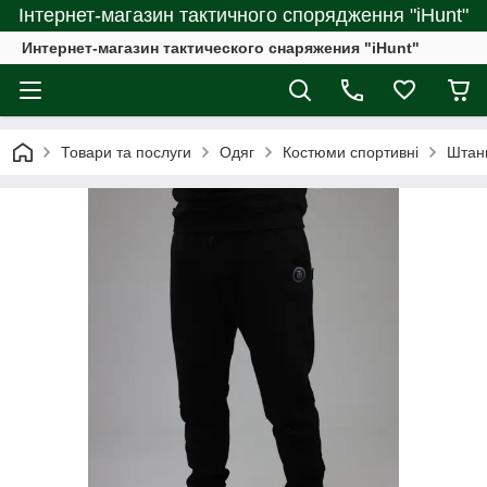
Інтернет-магазин тактичного спорядження "iHunt"
Интернет-магазин тактического снаряжения "iHunt"
Товари та послуги
Одяг
Костюми спортивні
Штан