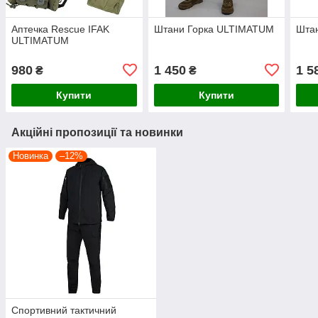
Аптечка Rescue IFAK
Штани Горка ULTIMATUM
Шта
ULTIMATUM
980
1 450
1 5
₴
₴
Купити
Купити
Акційні пропозиції та новинки
Новинка
–12%
Спортивний тактичний