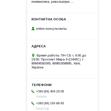
пневматика, револьвери......
online консультанты
Время работы: ПН-СБ с 9.00 до
19.00. Проспект Мира 9 (ОФИС) т.
80664592005, 80961658895., Київ,
Україна
+380 (66) 459-20-05
Vodafon
+380 (96) 165-88-95
Киевстар